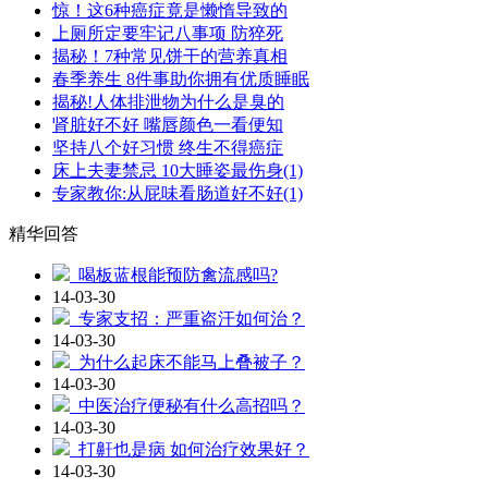
惊！这6种癌症竟是懒惰导致的
上厕所定要牢记八事项 防猝死
揭秘！7种常见饼干的营养真相
春季养生 8件事助你拥有优质睡眠
揭秘!人体排泄物为什么是臭的
肾脏好不好 嘴唇颜色一看便知
坚持八个好习惯 终生不得癌症
床上夫妻禁忌 10大睡姿最伤身(1)
专家教你:从屁味看肠道好不好(1)
精华回答
喝板蓝根能预防禽流感吗?
14-03-30
专家支招：严重盗汗如何治？
14-03-30
为什么起床不能马上叠被子？
14-03-30
中医治疗便秘有什么高招吗？
14-03-30
打鼾也是病 如何治疗效果好？
14-03-30