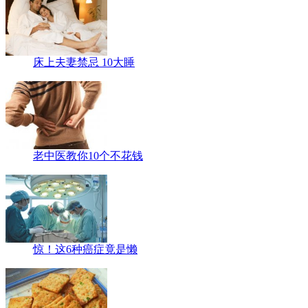
床上夫妻禁忌 10大睡
老中医教你10个不花钱
惊！这6种癌症竟是懒