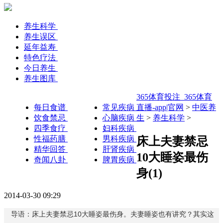
养生科学
养生误区
延年益寿
特色疗法
今日养生
养生图库
365体育投注_365体育
每日食谱
常见疾病
直播-app|官网
>
中医养
饮食禁忌
心脑疾病
生
>
养生科学
>
四季食疗
妇科疾病
性福药膳
男科疾病
床上夫妻禁忌
精华回答
肝肾疾病
10大睡姿最伤
奇闻八卦
脾胃疾病
身(1)
2014-03-30 09:29
导语：床上夫妻禁忌10大睡姿最伤身。夫妻睡姿也有讲究？其实这