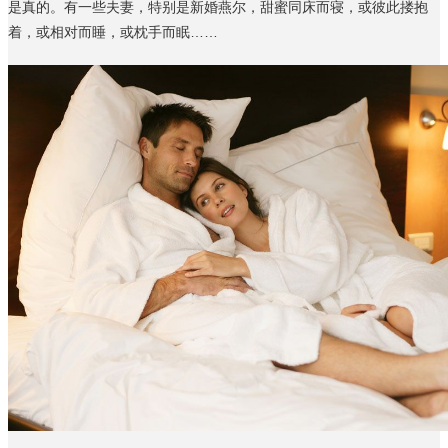
是真的。有一些夫妻，特别是新婚燕尔，甜蜜同床而寝，或彼此搂抱
着，或相对而睡，或枕手而眠……