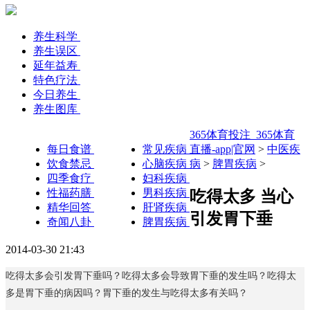
养生科学
养生误区
延年益寿
特色疗法
今日养生
养生图库
365体育投注_365体育
每日食谱
常见疾病
直播-app|官网
>
中医疾
饮食禁忌
心脑疾病
病
>
脾胃疾病
>
四季食疗
妇科疾病
性福药膳
男科疾病
吃得太多 当心
精华回答
肝肾疾病
引发胃下垂
奇闻八卦
脾胃疾病
2014-03-30 21:43
吃得太多会引发胃下垂吗？吃得太多会导致胃下垂的发生吗？吃得太
多是胃下垂的病因吗？胃下垂的发生与吃得太多有关吗？