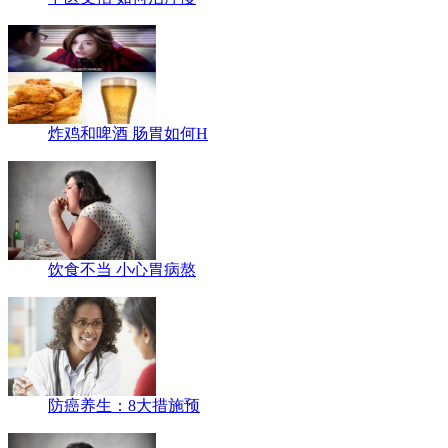
炸鸡和啤酒 肠胃如何H
饮食不当 小心胃病熬
防癌养生：8大措施预