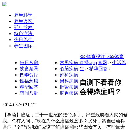
养生科学
养生误区
延年益寿
特色疗法
今日养生
养生图库
365体育投注_365体育
每日食谱
常见疾病
直播-app|官网
>
生活养
饮食禁忌
心脑疾病
生
>
精华回答
>
四季食疗
妇科疾病
性福药膳
男科疾病
自测下看看你
精华回答
肝肾疾病
会得癌症吗？
奇闻八卦
脾胃疾病
2014-03-30 21:15
【导读】癌症，二十一世纪的致命杀手。严重危胁着人民的健
康。总有人问，“现在为什么癌症这麽多？另外，我自己会得
癌症吗？”首先我们应该了解癌症和那些因素有关，有些因素