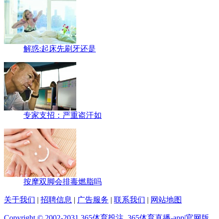
解惑:起床先刷牙还是
专家支招：严重盗汗如
按摩双脚会排毒燃脂吗
关于我们
|
招聘信息
|
广告服务
|
联系我们
|
网站地图
Copyright © 2002-2031 365体育投注_365体育直播-app|官网版